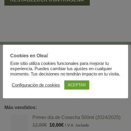
C/Repullete 51 Bajo, Beas de Segura.
Cookies en Oleaí
23280. Jaén.
Este sitio utiliza cookies funcionales para mejorar tu
experiencia. Puedes cambiar tus ajustes en cualquier
momento. Tus decisiones no tendrán impacto en tu visita.
636 55 91 97 - 600 83 22 23
Configuración de cookies
ACEPTAR
lunes a jueves:
8:30-18:00H
viernes y sábados:
8:30-14:00H
Más vendidos:
Primer día de Cosecha 500ml (2024/2025)
El
El
12,00
€
10,00
€
I.V.A. Incluido
precio
precio