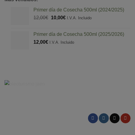
Primer día de Cosecha 500ml (2024/2025)
El
El
12,00
€
10,00
€
I.V.A. Incluido
precio
precio
original
actual
Primer día de Cosecha 500ml (2025/2026)
era:
es:
12,00
€
I.V.A. Incluido
12,00€.
10,00€.