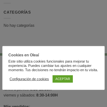
CATEGORÍAS
No hay categorías
Cookies en Oleaí
Este sitio utiliza cookies funcionales para mejorar tu
C/Repullete 51 Bajo, Beas de Segura.
experiencia. Puedes cambiar tus ajustes en cualquier
23280. Jaén.
momento. Tus decisiones no tendrán impacto en tu visita.
Configuración de cookies
ACEPTAR
636 55 91 97 - 600 83 22 23
lunes a jueves:
8:30-18:00H
viernes y sábados:
8:30-14:00H
Más vendidos: