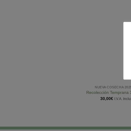
NUEVA COSECHA 202
Recolección Temprana 
30,00
€
I.V.A. Incl